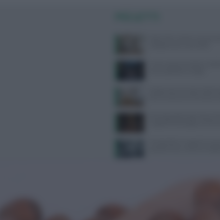
PIÙ LETTI
West Nile: sintomi, prevenzi
categorie più vulnerabili
Come seguire la dieta medi
senza spendere troppo
Dispersione di calore dalla te
dice la scienza sul famoso co
Psicologa dello Sport Ilaria P
Supporto Psicologico e Perf
Tra bambini e ragazzi in au
psicofarmaci, consumi tripli