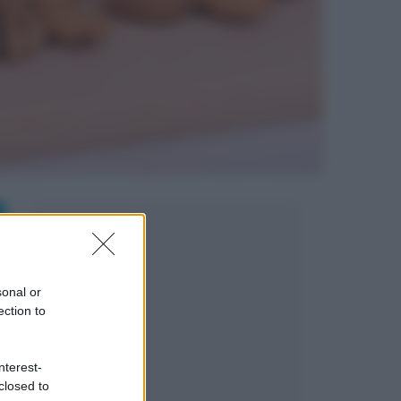
sonal or
ection to
nterest-
closed to