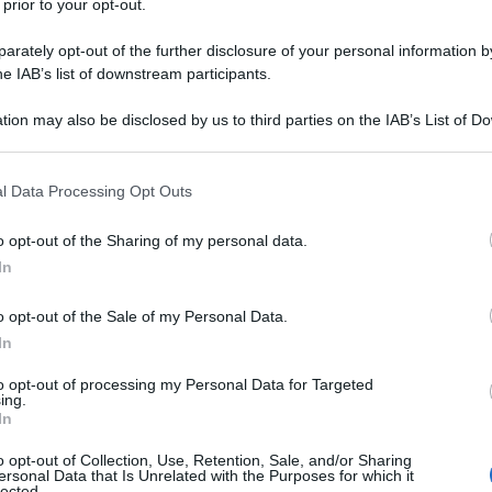
 prior to your opt-out.
rately opt-out of the further disclosure of your personal information by
? Tutte le indicazioni per il particolare
he IAB’s list of downstream participants.
tion may also be disclosed by us to third parties on the IAB’s List of 
 that may further disclose it to other third parties.
 that this website/app uses one or more Google services and may gath
l Data Processing Opt Outs
including but not limited to your visit or usage behaviour. You may click 
 to Google and its third-party tags to use your data for below specifi
o opt-out of the Sharing of my personal data.
ogle consent section.
In
o opt-out of the Sale of my Personal Data.
In
to opt-out of processing my Personal Data for Targeted
ing.
In
o opt-out of Collection, Use, Retention, Sale, and/or Sharing
ersonal Data that Is Unrelated with the Purposes for which it
estate… ogni periodo è buono per
rimettersi in forma
. Ma
lected.