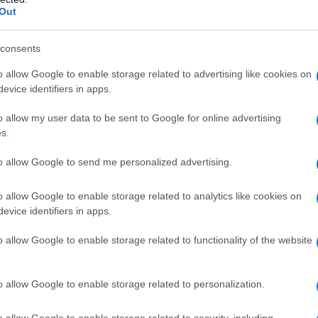
Out
tari come
il regime vegano
, stilare un piano che possa
 Online esistono moltissime varianti sul tema. Ovviamente,
consents
 norma consultare il proprio medico o uno specialista. In ogni
limentari drastici che promettono di dimagrire di molti chili in
o allow Google to enable storage related to advertising like cookies on
evice identifiers in apps.
o allow my user data to be sent to Google for online advertising
rire
s.
to allow Google to send me personalized advertising.
imentare che consiste in
un ridotto consumo di carboidrati
rassi. Vengono predilette le proteine perché esse, rispetto all
o allow Google to enable storage related to analytics like cookies on
immagazzinate dall’organismo (vengono quindi eliminate, a
evice identifiers in apps.
 al grammo. Infine, per digerire le proteine il nostro corpo
per demolire la stessa quantità di carboidrati o, ancor di più, d
o allow Google to enable storage related to functionality of the website
teico, si bruceranno più calorie a riposo di quelle che si
teine hanno in oltre
un elevato potere saziante
, che
o allow Google to enable storage related to personalization.
ci delle diete. Essendo questa una
dieta dimagrante
, prevede
lle introdotte con l’alimentazione, riducendo l’apporto
o allow Google to enable storage related to security, including