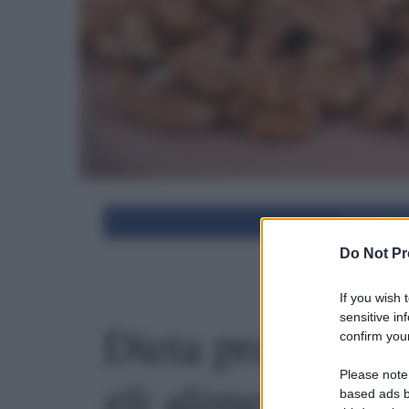
Condivid
Do Not Pr
If you wish 
sensitive in
Dieta proteica v
confirm your
Please note
gli alimenti cons
based ads b