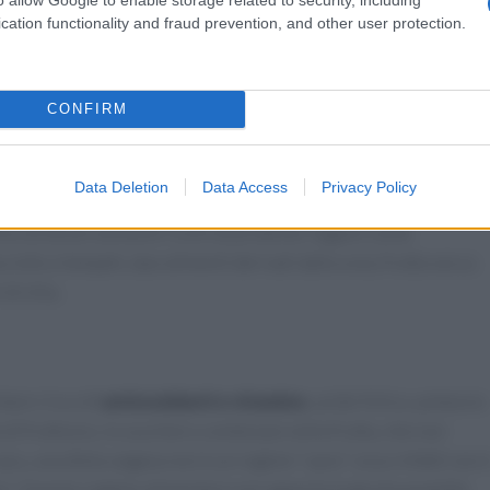
cation functionality and fraud prevention, and other user protection.
 fisica.
CONFIRM
losofia vegana è la
sostituzione totale degli elementi
ta onnivora e spesso anche di quella vegetariana (grazie alle
Data Deletion
Data Access
Privacy Policy
ra di far uso di proteine vegane assunte come
integratori
, la
nco di alcuni alimenti ricchi di proteine: legumi come
a; tofu e tempeh, due alimenti derivati dalla soia; frutta secca
di chia.
tare ricco di
antiossidanti e vitamine
, acido folico, potassio
e di fruttosio, lo zucchero contenuto nella frutta, che non
aso, una dieta vegana non è un regime “sano”: esso infatti non 
ari. Questo regime alimentare non apporta la giusta quantità