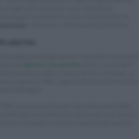
ni di agenti anti-nutrizionali, ovvero elementi che
ad esempio i minerali (ferro, calcio, zinco e selenio). Per
ta proteica
, i rischi sono i soliti di una dieta iperproteica.
lla piperina
oteica vegana, secondo gli esperti e i consumatori che ne hann
attualmente
Piperina e Curcuma Plus
.
Di che cosa si tratta? E’
ati della piperina, della curcuma e del silicio colloidale. La
ostro organismo. Infatti, supporta a disintossicare le tossine
sente di dimagrire.
l 100%, non presenta particolari controindicazioni o effetti
n prodotto approvato dal Ministero della Salute e, per questo, è
ere peso o mantenersi in forma in modo del tutto naturale e