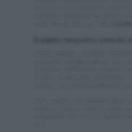
alcuni nutrienti, ma contiene alte concentrazio
contrastano l’assorbimento dei nutrienti, come 
quanto riguarda il fatto che si tratti di
una die
Il miglior integratore naturale a
Il miglior integratore naturale per la dieta pr
sperimentato i vantaggi dimagranti e sani, è 
un integratore 100% naturale che abbina i risult
curcuma è una spezia molto importante per il n
del nostro corpo. Supporta la digestione e con
Inoltre, essendoci solo ingredienti naturali a
collaterali, i. Anche per questo, si tratta di u
consigliato per tutti coloro che vogliano perd
sano.