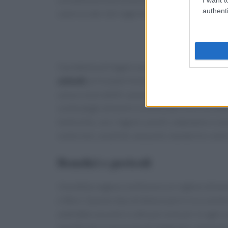
authenti
calorico dei cibi ingeriti e aumentando l’attività
Il problema di legare una dieta proteica alla fi
animali
, principale fonte di proteine della die
uova e ai prodotti caseari). Se non si conside
scelta degli alimenti è essenziale. Ecco un ele
lenticchie, ceci, fagioli, piselli, edamame e soi
come noci, arachidi, anacardi, mandorle e semi 
Benefici e pericoli
Una dieta vegana costituisce un regime alimen
e fibre. Questo tipo di dieta è però ricco anch
andrebbe assunto in alte percentuali. In ogni c
equilibrato e necessita di integratori aliment