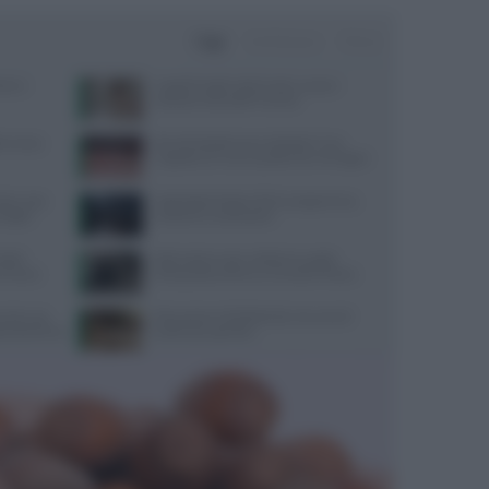
Oggi
Settimana
Mese
one e
Capelli fragili sulla fronte: cause e
soluzioni secondo Framesi
terranea
Perché desideriamo cibi dolci? Una
risposta c’è e non è quella che immagini
sta: cosa
Yoga Radio Estate 2026: programma,
nsiglio
cantanti e conduzione
radel:
Attrezzatura per calistenia: guida
ormance
all’acquisto online su Gravity Fitness
mento uso
Educazione all’affettività: strumenti
cati dal 2016
pratici per genitori