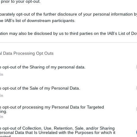
 prior to your opt-out.
rately opt-out of the further disclosure of your personal information by
he IAB’s list of downstream participants.
tion may also be disclosed by us to third parties on the IAB’s List of 
 that may further disclose it to other third parties.
 that this website/app uses one or more Google services and may gath
l Data Processing Opt Outs
including but not limited to your visit or usage behaviour. You may click 
 to Google and its third-party tags to use your data for below specifi
o opt-out of the Sharing of my personal data.
ogle consent section.
In
o opt-out of the Sale of my Personal Data.
In
olte, proprio quando siamo sul punto di raggiungere una vittoria
to opt-out of processing my Personal Data for Targeted
ing.
 ci fa domandare: “E se non fossi all’altezza?”. Questo strano
In
a mente di molti, trasformando la gioia del successo in un
o opt-out of Collection, Use, Retention, Sale, and/or Sharing
me possiamo liberarci da questa paura che ci impedisce di
ersonal Data that Is Unrelated with the Purposes for which it
lected.