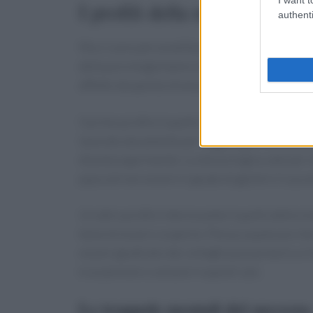
I profili della nikefobia: chi
authenti
Ma ci sono personalità più predisposte a soffr
della psicologia hanno identificato diversi pro
affetto da questa strana paura.
Il primo profilo è quello di chi vive costantem
lavorato duramente per raggiungere un record:
diventa opprimente. La stessa logica vale per 
paura di non essere in grado di gestire il succ
Un altro profilo interessante è quello della s
teme di essere scoperto. Pensa a qualcuno che 
essere giudicato dai colleghi può portarlo a ri
è un pensiero comune in questi casi.
Le trappole mentali del successo