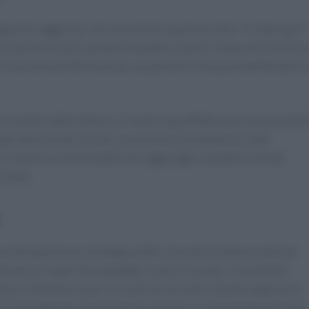
raguardo raggiunto. Hai mai sentito qualcuno dire: “E tutto qui?”
 reazione è più comune di quanto si pensi. Dopo anni di sforzi
 È una sorta di disillusione, un pensiero che può manifestarsi i
a un metro dalla vittoria, si sente sopraffatto da un esauriment
i atleti di alto livello. La pressione di mantenere alte
 si esaurisce nel tentativo di raggiungere obiettivi elevati
limite.
icoterapia breve strategica offre strumenti interessanti per
raverso esperienze guidate e esercizi pratici, è possibile
uti a stimolare nuovi circuiti nel cervello. Questo approccio
, permettendo ai pazienti di superare la “psicotrappola” della