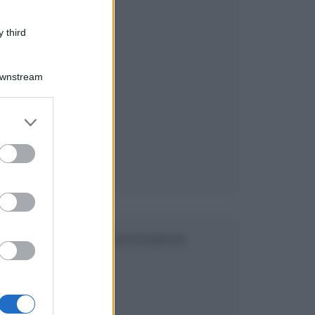
 third
Downstream
er and store
to grant or
ed purposes
,
SEGUICI SU FACEBOOK