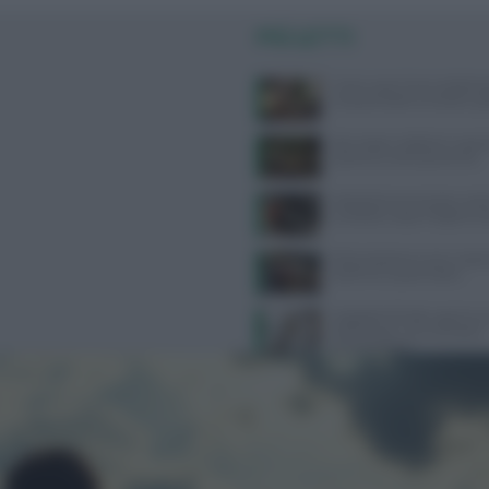
PIÙ LETTI
Come usare l’aria condizion
compromettere la salute: gui
Api, vespe e calabroni: cosa fa
puntura e come prevenirle
Velocità di camminata e salu
cerebrale: scopri il legame 
Alimentazione e acne: scopri 
preferire e quali evitare
Ospedale di Faido: apertura 
dietetico per una nutrizione
personalizzata