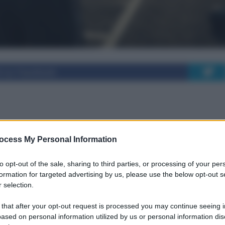
i su Facebook
re: cos’è la nikefobia
ocess My Personal Information
a
to opt-out of the sale, sharing to third parties, or processing of your per
formation for targeted advertising by us, please use the below opt-out s
 selection.
essi, ma a volte, proprio quando siamo sul
 that after your opt-out request is processed you may continue seeing i
ci troviamo bloccati da un'improvvisa ansia...
ased on personal information utilized by us or personal information dis