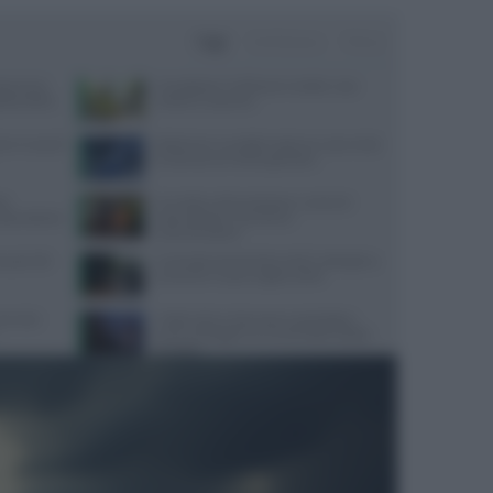
Oggi
Settimana
Mese
ata senza
Consigli per il reflusso in estate: cosa
da pratica
evitare e cosa fare
re in caso di
Alzheimer e eredità materna: cosa rivela
la scienza sul rischio genetico
te
Cervello e alimentazione: nutrienti
sorprendente
essenziali per memoria e
concentrazione
quali cibi
Contratto Sanità 2026-2027: dettagli su
aumenti e nuove regole sull’IA
servizio
Caldo estivo e benessere psicologico:
come proteggere la mente dalle ondate
di calore