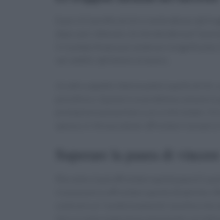
E poi c’è il profilo di chi si sente deluso dal t
dopo aver ottenuto ciò che desiderava? Questa
il risultato finale può sembrare insignificante.
vari ambiti, dall’amore al lavoro.
Un altro aspetto interessante è quello di chi, 
psicofisico. Questo è un problema comune tra gl
prestazioni può portare a un crollo totale. Chi
spesso si ritrova a dover affrontare il proprio 
Superare la paura di vincere
Ma come si può affrontare questa paura? La ps
riconoscere e affrontare queste dinamiche. Att
costruire un “condizionamento” positivo che ai
mira a creare esperienze emozionali correttive