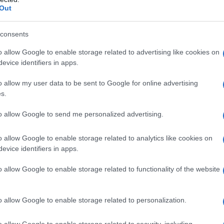
Out
a nikefobia?
consents
o allow Google to enable storage related to advertising like cookies on
eco antico, si traduce letteralmente in “paura della vittoria”. È
evice identifiers in apps.
 di noi desiderano ardentemente il successo, eppure, quando l
’ondata di ansia. “Ma come è possibile?”, potresti chiederti. La
o allow my user data to be sent to Google for online advertising
s.
otiva, dove il nostro cervello è inondato da emozioni
uardo che ci attende; dall’altro, la paura di non riuscire a gestir
to allow Google to send me personalized advertising.
o allow Google to enable storage related to analytics like cookies on
evice identifiers in apps.
emio importante. La tua mente inizia a correre: “E se non fossi
i scoprissero che non sono all’altezza?”. Questo conflitto
o allow Google to enable storage related to functionality of the website
ome se il tuo corpo avesse deciso di andare in pausa. In effetti
, sottolinea che questo comportamento, pur essendo
o allow Google to enable storage related to personalization.
stro organismo.
o allow Google to enable storage related to security, including