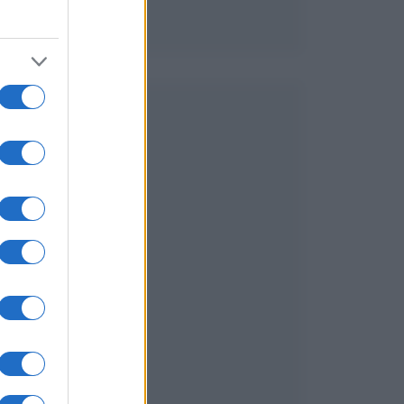
a
e
,