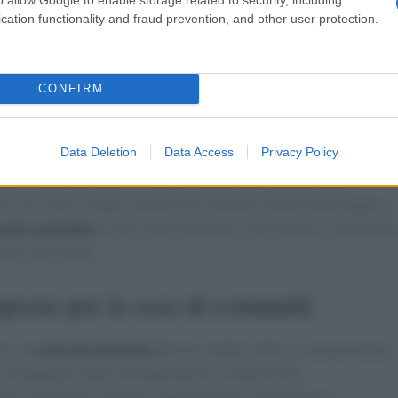
nando come sia possibile raggiungere obiettivi collegati quali
cation functionality and fraud prevention, and other user protection.
la dotazione di letti di
terapia intensiva
e
subintensiva
.
trare il percorso di rafforzamento sia degli ospedali sia dei
CONFIRM
Data Deletion
Data Access
Privacy Policy
ata in funzione delle strutture sottolinea la dimensione
ni non sono isolate, ma parte di un piano che prevede tappe e
e di comunità
è vista come elemento centrale per completar
piano nazionale.
oposto per le case di comunità
ci, le
case di comunità
devono andare oltre la sola presenza
o immaginare
team multispecialistici
composti da
altri specialisti. Questa composizione è pensata per