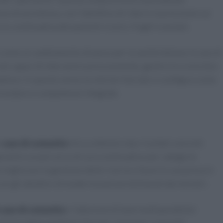
e di assistenza, con l’obiettivo di ridurre la pressione sui
co continuativa dei pazienti cronici, fragili e anziani.
 come un cambiamento di passo per la sanità italiana: le
case di
li capaci di intervenire precocemente, gestire le cronicità e
plessi. In questo senso la rete territoriale si configura come
rocedure e competenze integrate.
e
case di comunità
mira a ottenere due risultati concreti:
rantire un percorso di cura continuativo per categorie
igliorare la gestione delle risorse e favorire una presa in
con gli obiettivi di modernizzazione dichiarati dai ministri.
case di comunità
e l’adozione di
team multispecialistici
one della sanità territoriale. I ministeri coinvolti