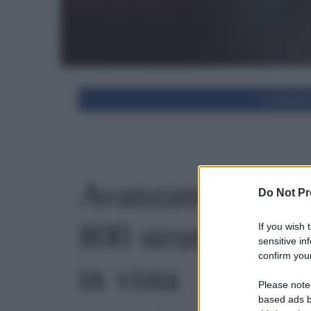
Condivid
Avanzamento cas
Do Not Pr
800 strutture ape
If you wish 
sensitive in
confirm your
in vista
Please note
based ads b