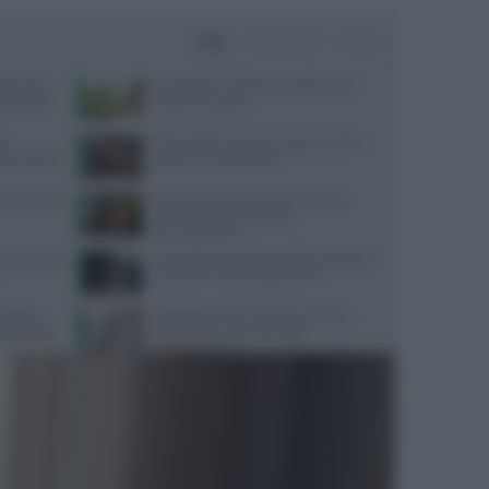
Oggi
Settimana
Mese
ata senza
Consigli per il reflusso in estate: cosa
da pratica
evitare e cosa fare
te
Alimentazione e acne: scopri quali cibi
sorprendente
preferire e quali evitare
re in caso di
Cervello e alimentazione: nutrienti
essenziali per memoria e
concentrazione
 cosa rivela
Contratto Sanità 2026-2027: dettagli su
o
aumenti e nuove regole sull’IA
ologico:
Ospedale di Faido: apertura servizio
lle ondate
dietetico per una nutrizione
personalizzata