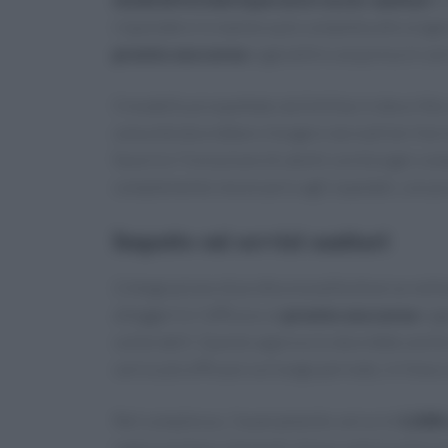
rispondere in maniera più completa alle esigenz
pronto soccorso
e garantire una presa in cari
Il modello prospettato da Schillaci è descritto
comunità
dovrebbero fungere da nodi territoria
favorire l’inclusione di utenti con bisogni com
complemento necessario agli ospedali, con p
Impatto sui servizi sanitari
L’integrazione di professionalità diverse nell
alleggerire l’afflusso ai
pronto soccorso
e ga
vulnerabili. Questo approccio dovrebbe anche m
carico più efficace sul lungo periodo, in linea 
Nel complesso, l’avanzamento verso le
1.038 
rappresentano elementi chiave nella trasformazi