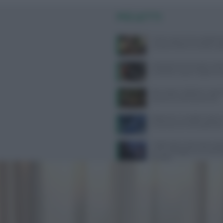
PIÙ LETTI
Come usare l’aria condizion
compromettere la salute: gui
Velocità di camminata e salu
cerebrale: scopri il legame 
Api, vespe e calabroni: cosa fa
puntura e come prevenirle
Alzheimer e eredità materna:
la scienza sul rischio genetic
Caldo estivo e benessere psic
come proteggere la mente da
di calore