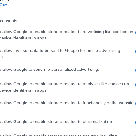
Out
rritoriale ha raggiunto un punto significativo: sono circa
800
fare il punto è stato il ministro per gli Affari europei, il
Pnrr 
consents
mbito di un forum pubblico, ricordando che «
piano piano ci si
o allow Google to enable storage related to advertising like cookies on
nità
». Nel contesto delle dichiarazioni sono state richiamate
evice identifiers in apps.
, a conferma degli investimenti in infrastrutture e posti letto.
o allow my user data to be sent to Google for online advertising
s.
 Schillaci
, ha evidenziato come questo sviluppo rappresenti
: la
medicina territoriale
non è più un obiettivo astratto ma
to allow Google to send me personalized advertising.
ute sul territorio. Le parole del ministro sono arrivate a
o allow Google to enable storage related to analytics like cookies on
nata che coincide con la scadenza prevista per l’entrata in
evice identifiers in apps.
nrr
.
o allow Google to enable storage related to functionality of the website
e target numerici
o allow Google to enable storage related to personalization.
un avanzamento misurabile: circa
800
case di comunità sono
amministrazione all’obiettivo complessivo di
1.038
strutture
o allow Google to enable storage related to security, including