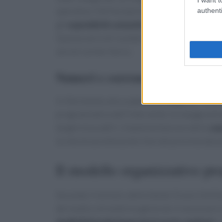
operative. Foti ha espresso soddisfazione seg
authenti
gli
ospedali di comunità
l’«ospedale sicuro» e 
Questa serie di risultati è stata citata per mos
servizi sul territorio.
Numeri e coerenza con il Pnrr
Il riferimento alla scadenza del
Pnrr
per l’entr
programmatica dell’intervento: le inaugurazio
target misurabili. L’implementazione delle
cas
la rete di assistenza territoriale prevista dal 
Il modello organizzativo pr
Secondo il ministro della Salute Orazio Schilla
del medico di medicina generale: è necessari
medici
infermieri
operatori socio-sanitari
e 