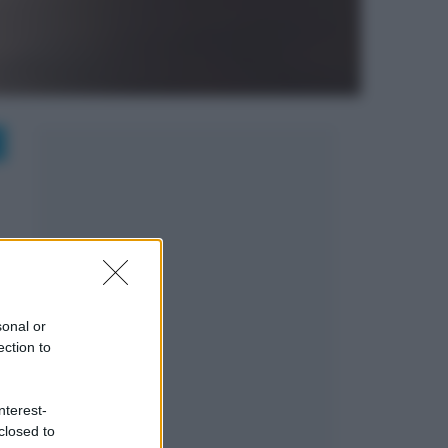
sonal or
ection to
nterest-
closed to