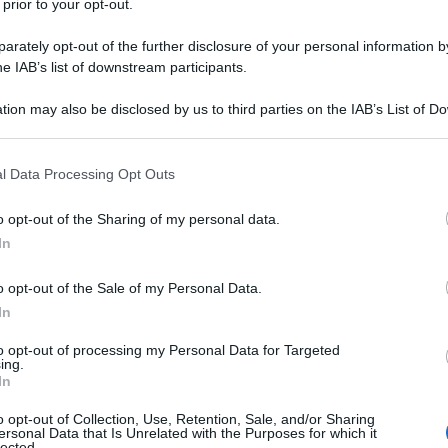
 prior to your opt-out.
à inaugurate finora e, come spiega Tommaso
lla operatività delle 1.038 case di comunità». I
rately opt-out of the further disclosure of your personal information by
laci sottolinea l'importanza della medicina
he IAB’s list of downstream participants.
istici per alleggerire i pronto soccorso e
tion may also be disclosed by us to third parties on the IAB’s List of 
 that may further disclose it to other third parties.
 that this website/app uses one or more Google services and may gath
l Data Processing Opt Outs
including but not limited to your visit or usage behaviour. You may click 
 to Google and its third-party tags to use your data for below specifi
o opt-out of the Sharing of my personal data.
ogle consent section.
In
o opt-out of the Sale of my Personal Data.
In
to opt-out of processing my Personal Data for Targeted
ing.
In
o opt-out of Collection, Use, Retention, Sale, and/or Sharing
ersonal Data that Is Unrelated with the Purposes for which it
lected.