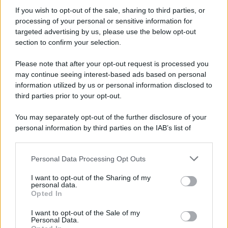
If you wish to opt-out of the sale, sharing to third parties, or
processing of your personal or sensitive information for
Notizie
targeted advertising by us, please use the below opt-out
Come la gravidanza e l’allattamento
section to confirm your selection.
possono ridurre il rischio di tumore al
seno
Please note that after your opt-out request is processed you
may continue seeing interest-based ads based on personal
information utilized by us or personal information disclosed to
La maternità non solo offre nutrimento al
third parties prior to your opt-out.
bambino, ma svolge anche un ruolo cruciale nel
rafforzare le difese del seno, contribuendo a
You may separately opt-out of the further disclosure of your
personal information by third parties on the IAB’s list of
proteggerlo dal cancro.
downstream participants.
Personal Data Processing Opt Outs
This information may also be disclosed by us to third parties
on the IAB’s List of Downstream Participants that may further
I want to opt-out of the Sharing of my
disclose it to other third parties.
personal data.
Opted In
Please note that this website/app uses one or more Google
services and may gather and store information including but
I want to opt-out of the Sale of my
Personal Data.
not limited to your visit or usage behaviour. You may click to
Chi siamo