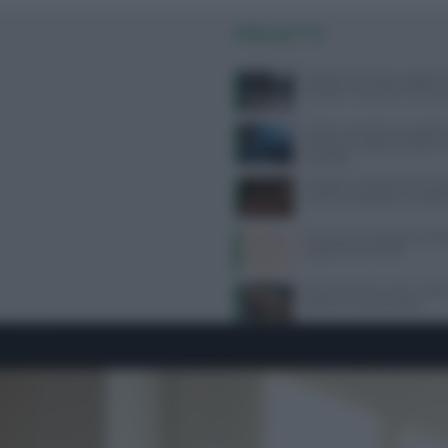
PIÙ LETTI
Delitto di Garlasco: aggiorn
indagini e le perizie su Semp
Dolore corneale neuropatico
diagnosi e trattamenti per u
invisibile
Mangiare troppe proteine dop
rischi e consigli per una diet
Kamasutra, le posizioni migli
orgasmo femminile
Alimentazione e acne: scopri 
preferire e quali evitare