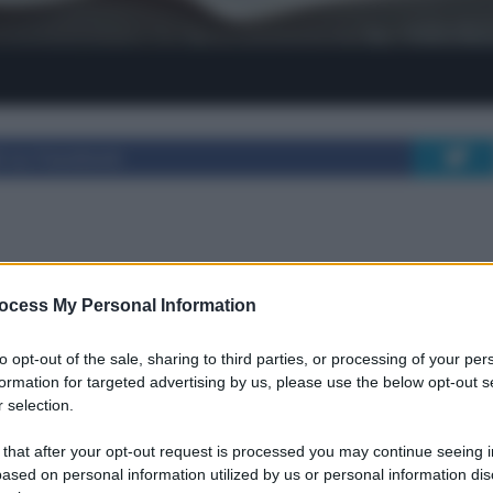
i su Facebook
trezzi cardio, per la
ocess My Personal Information
i estetici per casa
to opt-out of the sale, sharing to third parties, or processing of your per
formation for targeted advertising by us, please use the below opt-out s
 selection.
cyclette, tapis roulant, pesi ed elettronica per
 that after your opt-out request is processed you may continue seeing i
io, frequenza d'uso e livello di allenamento pe
ased on personal information utilized by us or personal information dis