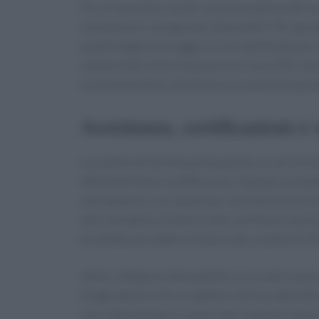
Per le macchine cardio valuta la potenza del mo
resistenze e i programmi disponibili. Per gli at
qualità degli ancoraggi e la versatilità dei pes
conformità e che le funzioni (es. luce LED, m
tra funzionalità e facilità d’uso aumenta la pro
Assistenza, certificazioni e 
La scelta non termina all’acquisto: un servizio
efficiente fanno la differenza. Opta per produ
allenamento e un canale per l’assistenza tecnic
alle normative; inoltre è utile verificare la pr
prodotto più adatto in base a età, condizioni fi
Infine, integrare allenamento e cura del corpo 
Scegli attrezzi che si adattino alle tue abitudi
non sottovalutare il valore del supporto specia