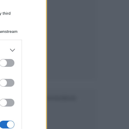
 third
Downstream
er and store
to grant or
ed purposes
SEGUICI SU FACEBOOK