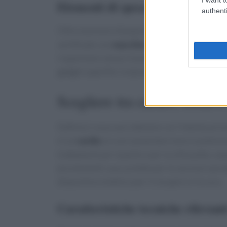
Elementi di spesa e rapporto qua
authenti
Oltre al prezzo d’acquisto, considera costi di
certificato con
marchio CE
e assistenza post-
risparmiare senza rinunce, cerca offerte su mo
gadget superflui: la durata nel tempo è spesso 
Scegliere tra cardio, forza e 
Definisci cosa vuoi ottenere: se l’intento prin
è sul
cardio
se vuoi aumentare tono e potenza
trattamenti per la pelle e per la silhouette, e
più elementi: una cyclette per le sessioni aer
dispositivo estetico per il recupero e la cura.
Caratteristiche tecniche rilevant