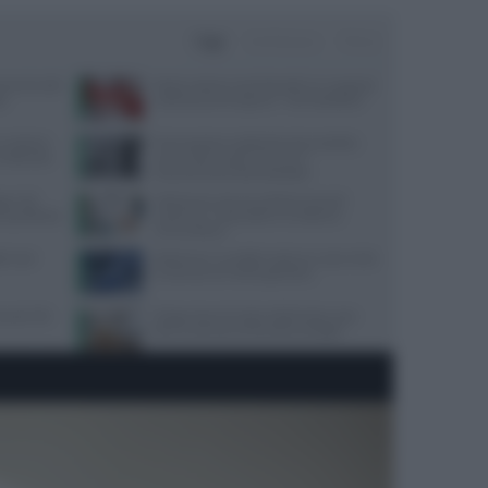
Oggi
Settimana
Mese
amenti sulle
Poche calorie e tanti benefici, la ‘scoperta’
io
sulla buccia di anguria: “Non buttatela”
: sintomi,
Procreazione medicalmente assistita:
n disturbo
come ridurre gli errori con il
tracciamento automatizzato
o i 40:
Melanoma, alcune cellule tumorali
a equilibrata
riescono a ‘nascondersi’ al sistema
immunitario
ori per
Alzheimer e eredità materna: cosa rivela
la scienza sul rischio genetico
quali cibi
Dispersione di calore dalla testa: cosa
dice la scienza sul famoso consiglio