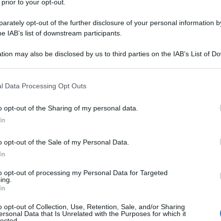
 prior to your opt-out.
rately opt-out of the further disclosure of your personal information by
he IAB’s list of downstream participants.
tion may also be disclosed by us to third parties on the IAB’s List of 
 that may further disclose it to other third parties.
 that this website/app uses one or more Google services and may gath
l Data Processing Opt Outs
including but not limited to your visit or usage behaviour. You may click 
 to Google and its third-party tags to use your data for below specifi
o opt-out of the Sharing of my personal data.
ogle consent section.
In
o opt-out of the Sale of my Personal Data.
In
to opt-out of processing my Personal Data for Targeted
ing.
e cura estetica per creare routine sostenibili. In questo testo
In
zi cardio
strumenti per la forza
e
dispositivi estetici
con
o opt-out of Collection, Use, Retention, Sale, and/or Sharing
za d’uso e al livello personale di allenamento. L’obiettivo è
ersonal Data that Is Unrelated with the Purposes for which it
lected.