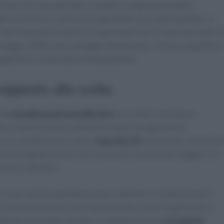
tore (nel caso del tapis roulant), la regolazione delle
trezzi di forza, osserva la capacità di carico delle panche, la
i. Nei dispositivi estetici, è importante che ci siano marcature d
assaggio, EMS) siano spiegate chiaramente. Un buon equilibrio
babilità di continuità nell’allenamento.
supporto alla scelta
 di
consulenza personalizzata
e un centro assistenza
ttori che forniscono istruzioni chiare, programmi di
a. Le certificazioni come il
marchio CE
assicurano conformit
esenza di guide all’uso e di consulenti che possano suggerire il
siche e obiettivi.
in una routine quotidiana aiuta a ottenere risultati duraturi.
ni, assicurati di avere uno spazio pratico e ben organizzato e
listico nella fase iniziale: la combinazione di
strumenti