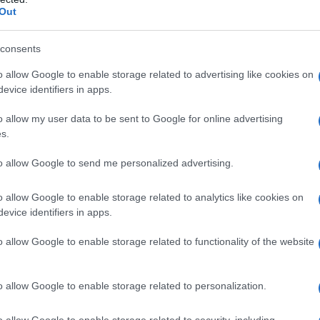
oluzione che funzioni nel tempo, non solo una scelta istantanea
Out
termini e funzionalità: per
attrezzo cardio
intendiamo macchin
consents
allenano il sistema cardiovascolare; per
strumento per la forza
si
o allow Google to enable storage related to advertising like cookies on
stici, ovvero tutto ciò che serve per aumentare il tono e la
evice identifiers in apps.
erisce a strumenti per la cura della pelle e del corpo pensati pe
inestetismi.
o allow my user data to be sent to Google for online advertising
s.
d’uso e budget
to allow Google to send me personalized advertising.
a realtà domestica: misura l’area disponibile e pensa a quanto
o allow Google to enable storage related to analytics like cookies on
evice identifiers in apps.
tapis roulant pieghevole
o una cyclette compatta sono
nca multifunzione o un set di pesi richiedono un’area fissa per
o allow Google to enable storage related to functionality of the website
enza: per uso quotidiano conviene puntare su prodotti con
ntre per attività sporadica un prodotto entry-level può
o allow Google to enable storage related to personalization.
o allow Google to enable storage related to security, including