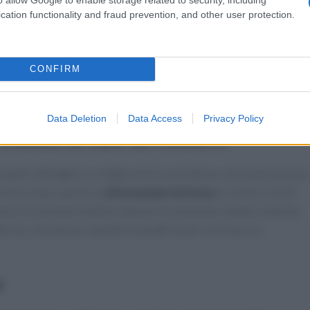
lità/prezzo
cation functionality and fraud prevention, and other user protection.
 manutenzione, eventuali accessori e la garanzia. Un dispositiv
vendita rappresenta un investimento più sicuro. Per
CONFIRM
delli con funzioni essenziali ben progettate piuttosto che su
il miglior indicatore di convenienza.
Data Deletion
Data Access
Privacy Policy
estetica in base all’obiettivo
cipale è dimagrire o migliorare la resistenza, la focalizzazione
 muscolare, punta su
attrezzi per la forza
se invece cerchi
splora la sezione estetica. Spesso la soluzione ideale combina
obiche, una panca e qualche manubrio per la forza e un
i